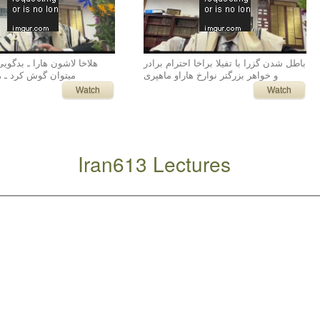
باطل شدن گزرا با تفیلا براخا احترام برادر
هلاخا لاشون هارا ـ بدگویی
و خواهر بزرگتر نوارخ هاراو ماهپری
میتوان گوش کرد ـ ه
Watch
Watch
Iran613 Lectures