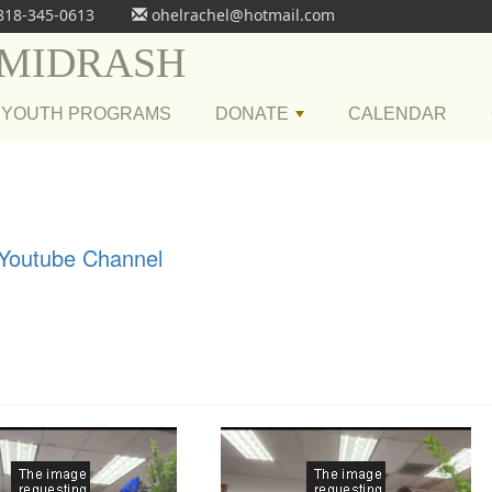
818-345-0613
ohelrachel@hotmail.com
 MIDRASH
YOUTH PROGRAMS
DONATE
CALENDAR
+
 Youtube Channel