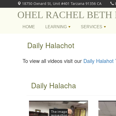
18750 Oxnard St, Unit #401 Tarzana 91356 CA
OHEL RACHEL BETH
HOME
LEARNING
SERVICES
+
+
Daily Halachot
To view all videos visit our
Daily Halahot
Daily Halacha